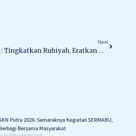
Next
Next
Mukhoyyam Tarbawi : Tingkatkan Ruhiyah, Eratkan Ukhuwah, Bangun Generasi Rabbani
SKN Putra 2026: Semaraknya Kegiatan SERMABU,
Berbagi Bersama Masyarakat
31 Jul 2026
No Comments