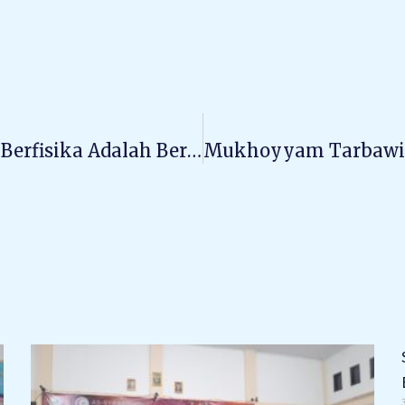
Mengupas Topik Fisika Dari Buku ‘Berfisika Adalah Berimajinasi’ Dengan Presentasi Seru