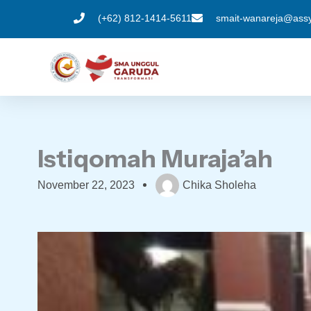
Skip
(+62) 812-1414-5611
smait-wanareja@assyi
to
content
Istiqomah Muraja’ah
November 22, 2023
Chika Sholeha