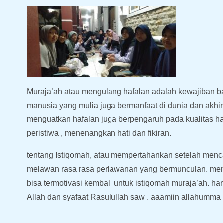
Muraja’ah atau mengulang hafalan adalah kewajiban ba
manusia yang mulia juga bermanfaat di dunia dan akhi
menguatkan hafalan juga berpengaruh pada kualitas h
peristiwa , menenangkan hati dan fikiran.
tentang Istiqomah, atau mempertahankan setelah menc
melawan rasa rasa perlawanan yang bermunculan. meng
bisa termotivasi kembali untuk istiqomah muraja’ah. h
Allah dan syafaat Rasulullah saw . aaamiin allahumma 