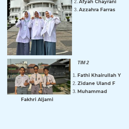
Afyah Chayrani
Azzahra Farras
TIM 2
Fathi Khairullah Y
Zidane Uland F
Muhammad
Fakhri Aljami