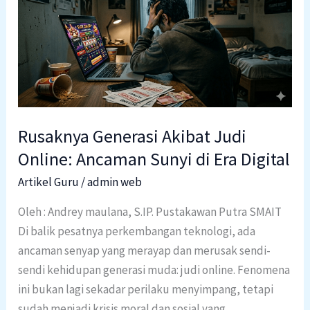
Akibat
Judi
Online:
Ancaman
Sunyi
di
Era
Rusaknya Generasi Akibat Judi
Digital
Online: Ancaman Sunyi di Era Digital
Artikel Guru
/
admin web
Oleh : Andrey maulana, S.IP. Pustakawan Putra SMAIT
Di balik pesatnya perkembangan teknologi, ada
ancaman senyap yang merayap dan merusak sendi-
sendi kehidupan generasi muda: judi online. Fenomena
ini bukan lagi sekadar perilaku menyimpang, tetapi
sudah menjadi krisis moral dan sosial yang