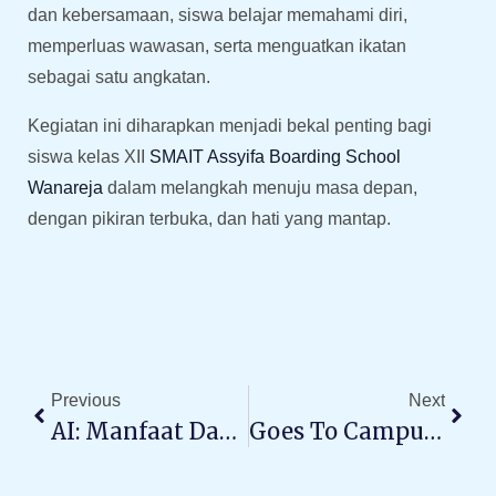
dan kebersamaan, siswa belajar memahami diri,
memperluas wawasan, serta menguatkan ikatan
sebagai satu angkatan.
Kegiatan ini diharapkan menjadi bekal penting bagi
siswa kelas XII
SMAIT Assyifa Boarding School
Wanareja
dalam melangkah menuju masa depan,
dengan pikiran terbuka, dan hati yang mantap.
Prev
Next
Previous
Next
AI: Manfaat Dan Tantangan Dalam Pendidikan
Goes To Campus Vexalostra 2026: Epic Educational Trip Kelas 12 Yang Fantastic