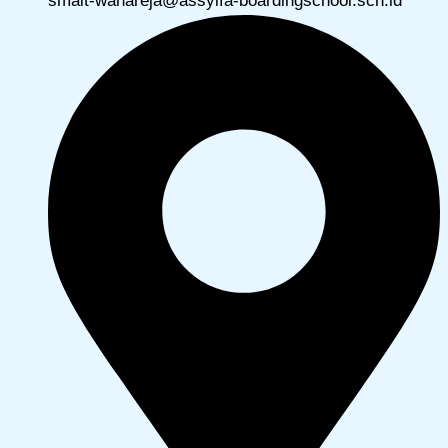
smait-wanareja@assyifa-boardingschool.sch.id