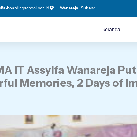
fa-boardingschool.sch.id
Wanareja, Subang
Beranda
IT Assyifa Wanareja Putr
rful Memories, 2 Days of I