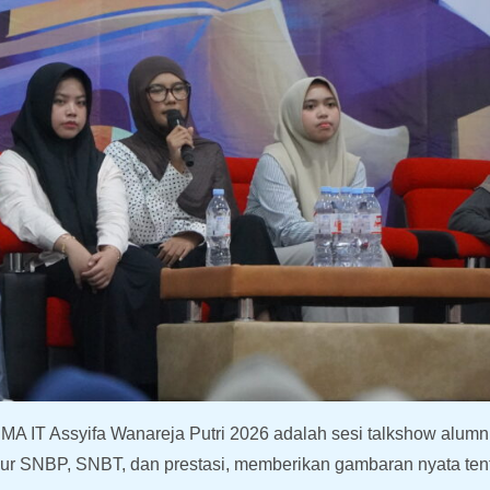
IT Assyifa Wanareja Putri 2026 adalah sesi talkshow alumni
ur SNBP, SNBT, dan prestasi, memberikan gambaran nyata tent