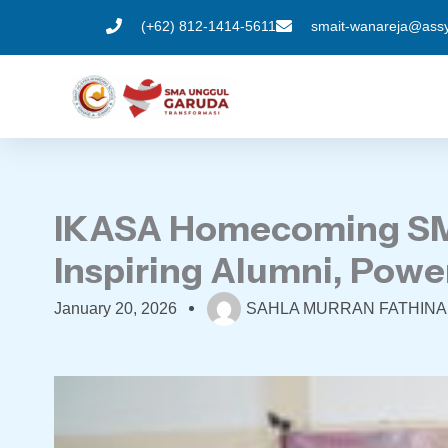
Skip
(+62) 812-1414-5611
smait-wanareja@assyi
to
content
IKASA Homecoming SMA 
Inspiring Alumni, Powe
January 20, 2026
SAHLA MURRAN FATHINA