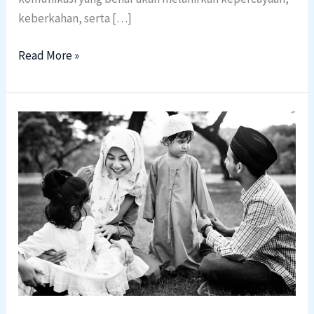
keberkahan, serta […]
Read More »
SEBERAPA
PENTINGKAH
AKHLAK
DALAM
KELUARGA?