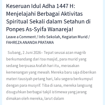
Spiritual
Keseruan Idul Adha 1447 H:
Sekali
Menjelajahi Berbagai Aktivitas
dalam
Setahun
Spiritual Sekali dalam Setahun di
di
Ponpes As-Syifa Wanareja!
Ponpes
Leave a Comment
/
Info Sekolah
,
Kegiatan Murid
/
As-
FAHREZA ANANDA PRATAMA
Syifa
Subang, 2 Juni 2026– Tepat seusai azan magrib
Wanareja!
berkumandang dari toa masjid, para murid yang
sedang berpuasa Arafah hari itu, merasakan
kemenangan yang mewah. Mereka baru saja diberikan
materi tausiyah petang hari, lalu segera berkumpul
dengan para musyrif. Tiba di sana, mereka langsung
disuguhkan berbagai takjil istimewa yang jarang
dimakan oleh mereka, larut dalam