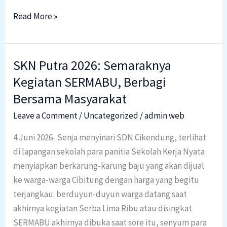
Read More »
SKN Putra 2026: Semaraknya
SKN
Putra
Kegiatan SERMABU, Berbagi
2026:
Bersama Masyarakat
Semaraknya
Leave a Comment
/
Uncategorized
/
admin web
Kegiatan
SERMABU,
4 Juni 2026- Senja menyinari SDN Cikendung, terlihat
Berbagi
di lapangan sekolah para panitia Sekolah Kerja Nyata
Bersama
menyiapkan berkarung-karung baju yang akan dijual
Masyarakat
ke warga-warga Cibitung dengan harga yang begitu
terjangkau. berduyun-duyun warga datang saat
akhirnya kegiatan Serba Lima Ribu atau disingkat
SERMABU akhirnya dibuka saat sore itu, senyum para