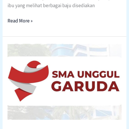
ibu yang melihat berbagai baju disediakan
Read More »
SMAIT
As-
Syifa
Wanareja
Sekolah
Garuda
Transformasi
18
:
Prestigious
Milestone