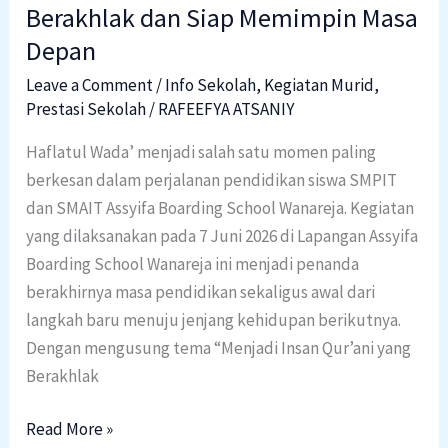
Berakhlak dan Siap Memimpin Masa
Berakhlak
Depan
dan
Siap
Leave a Comment
/
Info Sekolah
,
Kegiatan Murid
,
Memimpin
Prestasi Sekolah
/
RAFEEFYA ATSANIY
Masa
Haflatul Wada’ menjadi salah satu momen paling
Depan
berkesan dalam perjalanan pendidikan siswa SMPIT
dan SMAIT Assyifa Boarding School Wanareja. Kegiatan
yang dilaksanakan pada 7 Juni 2026 di Lapangan Assyifa
Boarding School Wanareja ini menjadi penanda
berakhirnya masa pendidikan sekaligus awal dari
langkah baru menuju jenjang kehidupan berikutnya.
Dengan mengusung tema “Menjadi Insan Qur’ani yang
Berakhlak
Read More »