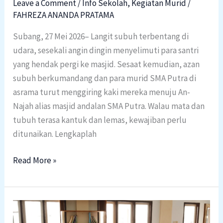
Leave a Comment
/
Info Sekolah
,
Kegiatan Murid
/
Sebagai
FAHREZA ANANDA PRATAMA
Persiapan
Nutrisi
Subang, 27 Mei 2026– Langit subuh terbentang di
Agama
udara, sesekali angin dingin menyelimuti para santri
Menjelang
yang hendak pergi ke masjid. Sesaat kemudian, azan
Idul
subuh berkumandang dan para murid SMA Putra di
Adha!?
asrama turut menggiring kaki mereka menuju An-
Najah alias masjid andalan SMA Putra. Walau mata dan
tubuh terasa kantuk dan lemas, kewajiban perlu
ditunaikan. Lengkaplah
Read More »
Pengajian
Orang