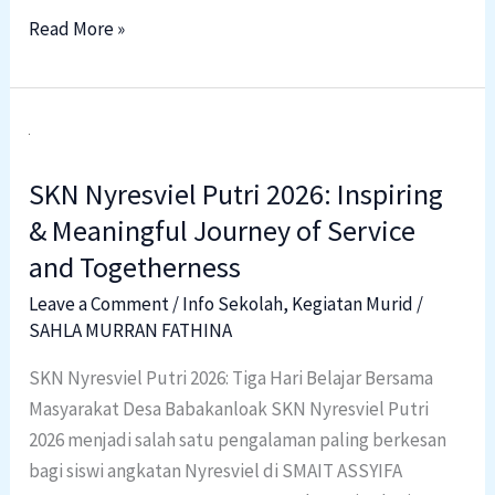
Read More »
SKN
Nyresviel
SKN Nyresviel Putri 2026: Inspiring
Putri
2026:
& Meaningful Journey of Service
Inspiring
and Togetherness
&
Leave a Comment
/
Info Sekolah
,
Kegiatan Murid
/
Meaningful
SAHLA MURRAN FATHINA
Journey
SKN Nyresviel Putri 2026: Tiga Hari Belajar Bersama
of
Masyarakat Desa Babakanloak SKN Nyresviel Putri
Service
2026 menjadi salah satu pengalaman paling berkesan
and
bagi siswi angkatan Nyresviel di SMAIT ASSYIFA
Togetherness