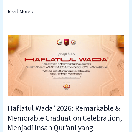
Read More »
Haflatul
Wada’
2026:
Remarkable
&
Memorable
Graduation
Celebration,
Menjadi
Haflatul Wada’ 2026: Remarkable &
Insan
Memorable Graduation Celebration,
Qur’ani
Menjadi Insan Qur’ani yang
yang