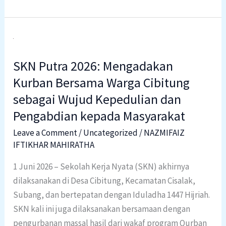
SKN
Putra
SKN Putra 2026: Mengadakan
2026:
Mengadakan
Kurban Bersama Warga Cibitung
Kurban
sebagai Wujud Kepedulian dan
Bersama
Pengabdian kepada Masyarakat
Warga
Leave a Comment
/
Uncategorized
/
NAZMIFAIZ
Cibitung
IFTIKHAR MAHIRATHA
sebagai
Wujud
1 Juni 2026 – Sekolah Kerja Nyata (SKN) akhirnya
Kepedulian
dilaksanakan di Desa Cibitung, Kecamatan Cisalak,
dan
Subang, dan bertepatan dengan Iduladha 1447 Hijriah.
Pengabdian
SKN kali ini juga dilaksanakan bersamaan dengan
kepada
pengurbanan massal hasil dari wakaf program Qurban