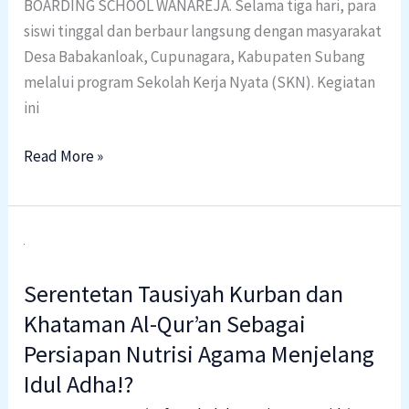
BOARDING SCHOOL WANAREJA. Selama tiga hari, para
siswi tinggal dan berbaur langsung dengan masyarakat
Desa Babakanloak, Cupunagara, Kabupaten Subang
melalui program Sekolah Kerja Nyata (SKN). Kegiatan
ini
Read More »
Serentetan
Tausiyah
Serentetan Tausiyah Kurban dan
Kurban
dan
Khataman Al-Qur’an Sebagai
Khataman
Persiapan Nutrisi Agama Menjelang
Al-
Idul Adha!?
Qur’an