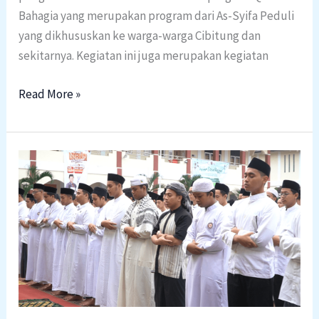
Masyarakat
Bahagia yang merupakan program dari As-Syifa Peduli
yang dikhususkan ke warga-warga Cibitung dan
sekitarnya. Kegiatan ini juga merupakan kegiatan
Read More »
Keseruan
Idul
Adha
1447
H:
Menjelajahi
Berbagai
Aktivitas