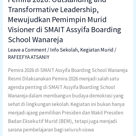
SMAIT
Transformative Leadership,
Assyifa
Mewujudkan Pemimpin Murid
Boarding
Visioner di SMAIT Assyifa Boarding
School
School Wanareja
Wanareja
Leave a Comment
/
Info Sekolah
,
Kegiatan Murid
/
RAFEEFYA ATSANIY
Pemira 2026 di SMAIT Assyifa Boarding School Wanareja
Resmi Dilaksanakan Pemira 2026 menjadi salah satu
agenda penting di SMAIT Assyifa Boarding School
Wanareja dalam membangun budaya demokrasi yang
sehat di lingkungan sekolah. Kegiatan ini bukan hanya
menjadi ajang pemilihan Presiden dan Wakil Presiden
Badan Eksekutif Murid (BEM), tetapi juga menjadi
sarana pembelajaran bagi seluruh siswa