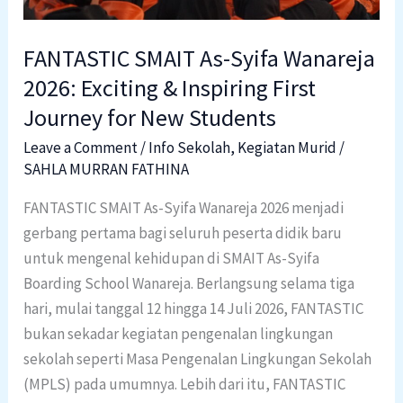
&
Inspiring
FANTASTIC SMAIT As-Syifa Wanareja
First
2026: Exciting & Inspiring First
Journey
for
Journey for New Students
New
Leave a Comment
/
Info Sekolah
,
Kegiatan Murid
/
Students
SAHLA MURRAN FATHINA
FANTASTIC SMAIT As-Syifa Wanareja 2026 menjadi
gerbang pertama bagi seluruh peserta didik baru
untuk mengenal kehidupan di SMAIT As-Syifa
Boarding School Wanareja. Berlangsung selama tiga
hari, mulai tanggal 12 hingga 14 Juli 2026, FANTASTIC
bukan sekadar kegiatan pengenalan lingkungan
sekolah seperti Masa Pengenalan Lingkungan Sekolah
(MPLS) pada umumnya. Lebih dari itu, FANTASTIC