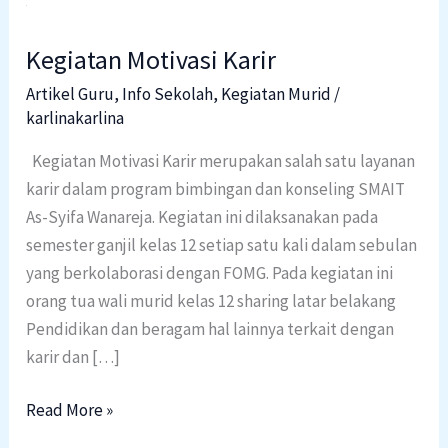
Kegiatan
Motivasi
Kegiatan Motivasi Karir
Karir
Artikel Guru
,
Info Sekolah
,
Kegiatan Murid
/
karlinakarlina
Kegiatan Motivasi Karir merupakan salah satu layanan
karir dalam program bimbingan dan konseling SMAIT
As-Syifa Wanareja. Kegiatan ini dilaksanakan pada
semester ganjil kelas 12 setiap satu kali dalam sebulan
yang berkolaborasi dengan FOMG. Pada kegiatan ini
orang tua wali murid kelas 12 sharing latar belakang
Pendidikan dan beragam hal lainnya terkait dengan
karir dan […]
Read More »