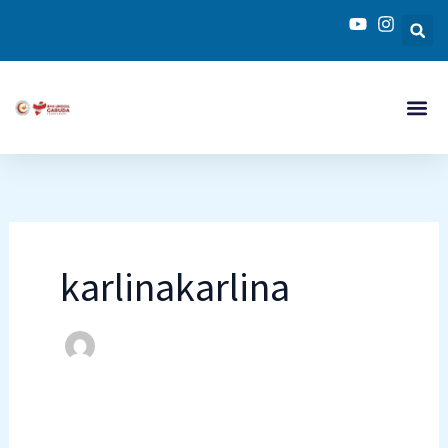
Skip
to
content
karlinakarlina