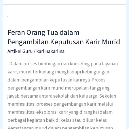
Peran
Orang
Peran Orang Tua dalam
Tua
dalam
Pengambilan Keputusan Karir Murid
Pengambilan
Artikel Guru
/
karlinakarlina
Keputusan
Dalam proses bimbingan dan konseling pada layanan
Karir
karir, murid terkadang menghadapi kebingungan
Murid
dalam pengambilan keputusan karirnya. Proses
pengembangan karir murid merupakan tanggung
jawab bersama antara sekolah dan keluarga. Sekolah
memfasilitasi proeses pengembangan karir melalui
memfasilitasi eksplorasi karir yang dirangkai dalam
berbagai kegiatan baik di kelas atau diluar kelas.
Kematangan murid dalam pengambilan keputusan