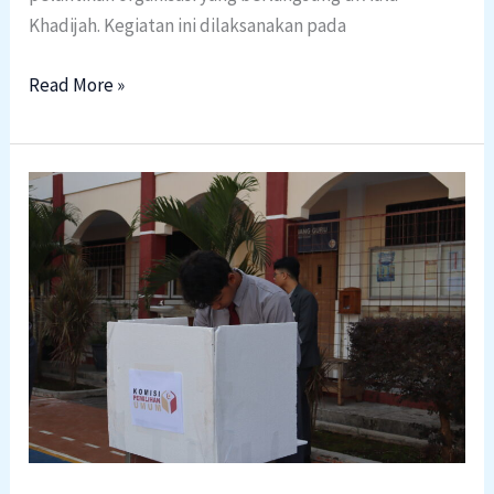
Khadijah. Kegiatan ini dilaksanakan pada
Read More »
PEMIRA
2025
Resmi
Usai,
Raydin-
Ghufron
Amankan
Kemenangan
Signifikan
atas