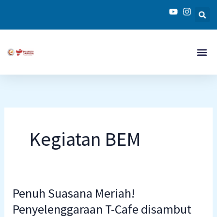
Skip
to
content
Kegiatan BEM
Penuh Suasana Meriah!
Penuh
Suasana
Penyelenggaraan T-Cafe disambut