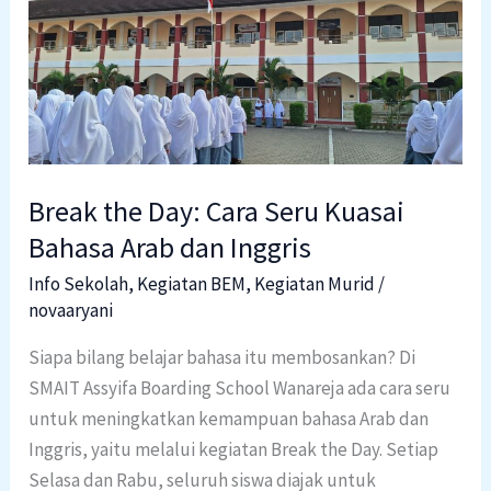
the
Day:
Cara
Seru
Kuasai
Bahasa
Arab
Break the Day: Cara Seru Kuasai
dan
Bahasa Arab dan Inggris
Inggris
Info Sekolah
,
Kegiatan BEM
,
Kegiatan Murid
/
novaaryani
Siapa bilang belajar bahasa itu membosankan? Di
SMAIT Assyifa Boarding School Wanareja ada cara seru
untuk meningkatkan kemampuan bahasa Arab dan
Inggris, yaitu melalui kegiatan Break the Day. Setiap
Selasa dan Rabu, seluruh siswa diajak untuk