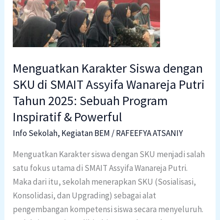
dengan
SKU
di
SMAIT
Assyifa
Menguatkan Karakter Siswa dengan
Wanareja
SKU di SMAIT Assyifa Wanareja Putri
Putri
Tahun 2025: Sebuah Program
Tahun
Inspiratif & Powerful
2025:
Sebuah
Info Sekolah
,
Kegiatan BEM
/
RAFEEFYA ATSANIY
Program
Menguatkan Karakter siswa dengan SKU menjadi salah
Inspiratif
satu fokus utama di SMAIT Assyifa Wanareja Putri.
&
Maka dari itu, sekolah menerapkan SKU (Sosialisasi,
Powerful
Konsolidasi, dan Upgrading) sebagai alat
pengembangan kompetensi siswa secara menyeluruh.