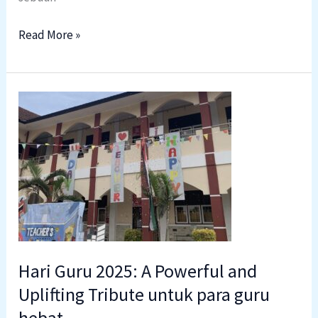
Read More »
Hari
Guru
2025:
A
Powerful
and
Uplifting
Tribute
untuk
Hari Guru 2025: A Powerful and
para
Uplifting Tribute untuk para guru
guru
hebat