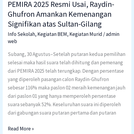
Sultan-
PEMIRA 2025 Resmi Usai, Raydin-
Gilang
Ghufron Amankan Kemenangan
Signifikan atas Sultan-Gilang
Info Sekolah
,
Kegiatan BEM
,
Kegiatan Murid
/
admin
web
Subang, 30 Agustus–Setelah putaran kedua pemilihan
selesai maka hasil suara telah dihitung dan pemenang
dari PEMIRA 2025 telah terungkap. Dengan persentase
yang diperoleh pasangan calon Raydin-Ghufron
sebesar 116% maka paslon 02 meraih kemenangan jauh
dari paslon 01 yang hanya memperoleh persentase
suara sebanyak 52%. Keseluruhan suara ini diperoleh
dari gabungan suara putaran pertama dan putaran
Read More »