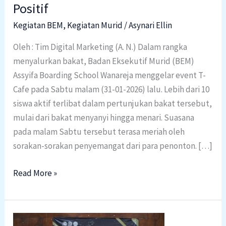
Meriah!
Positif
Penyelenggaraan
Kegiatan BEM
,
Kegiatan Murid
/
Asynari Ellin
T-
Cafe
Oleh : Tim Digital Marketing (A. N.) Dalam rangka
disambut
menyalurkan bakat, Badan Eksekutif Murid (BEM)
Positif
Assyifa Boarding School Wanareja menggelar event T-
Cafe pada Sabtu malam (31-01-2026) lalu. Lebih dari 10
siswa aktif terlibat dalam pertunjukan bakat tersebut,
mulai dari bakat menyanyi hingga menari. Suasana
pada malam Sabtu tersebut terasa meriah oleh
sorakan-sorakan penyemangat dari para penonton. […]
Read More »
Assyifa