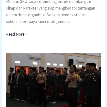
Melalui SKU, siswa dibimbing untuk membangun
sikap dan karakter yang siap menghadapi tantangan
dalam dunia organisasi. Dengan pendekatan ini,
sekolah berupaya mencetak generasi
Read More »
Regenerasi
Pemimpin
Baru,
As-
Syifa
Wanareja
Gelar
Pelantikan