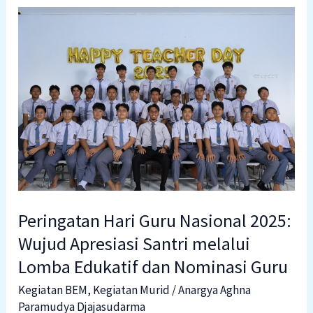
Peringatan
Hari
Guru
Nasional
2025:
Wujud
Apresiasi
Santri
melalui
Lomba
Edukatif
Peringatan Hari Guru Nasional 2025:
dan
Wujud Apresiasi Santri melalui
Nominasi
Lomba Edukatif dan Nominasi Guru
Guru
Kegiatan BEM
,
Kegiatan Murid
/
Anargya Aghna
Paramudya Djajasudarma