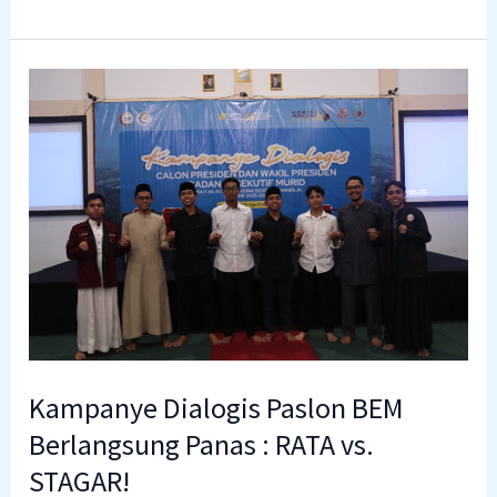
Kampanye
Dialogis
Paslon
BEM
Berlangsung
Panas
:
RATA
vs.
STAGAR!
Kampanye Dialogis Paslon BEM
Berlangsung Panas : RATA vs.
STAGAR!