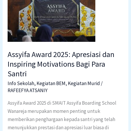
Award
2025:
Apresiasi
dan
Inspiring
Motivations
Assyifa Award 2025: Apresiasi dan
Bagi
Para
Inspiring Motivations Bagi Para
Santri
Santri
Info Sekolah
,
Kegiatan BEM
,
Kegiatan Murid
/
RAFEEFYA ATSANIY
Assyifa Award 2025 di SMAIT Assyifa Boarding School
Wanareja merupakan momen penting untuk
memberikan penghargaan kepada santri yang telah
menunjukkan prestasi dan apresiasi luar biasa di