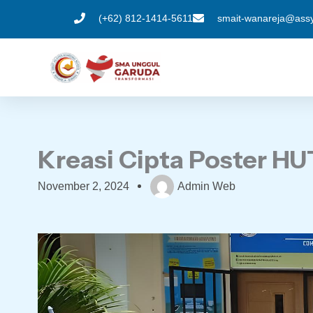
Skip
(+62) 812-1414-5611
smait-wanareja@assyi
to
content
Kreasi Cipta Poster HU
November 2, 2024
Admin Web