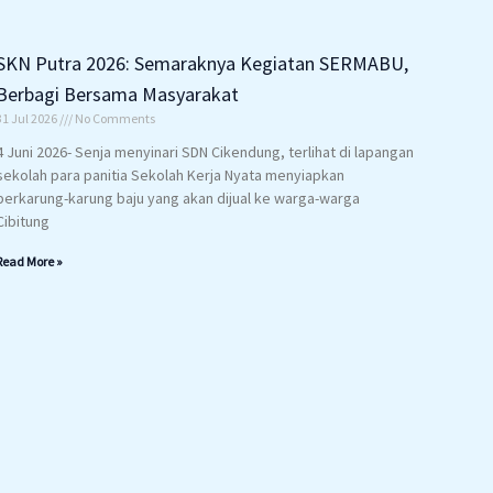
SKN Putra 2026: Semaraknya Kegiatan SERMABU,
Berbagi Bersama Masyarakat
31 Jul 2026
No Comments
4 Juni 2026- Senja menyinari SDN Cikendung, terlihat di lapangan
sekolah para panitia Sekolah Kerja Nyata menyiapkan
berkarung-karung baju yang akan dijual ke warga-warga
Cibitung
Read More »