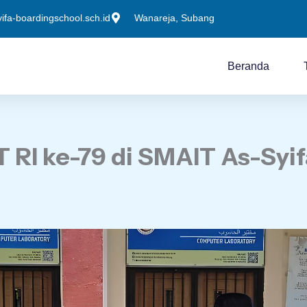
fa-boardingschool.sch.id
Wanareja, Subang
Beranda
T RI ke-79 di SMAIT As-Syi