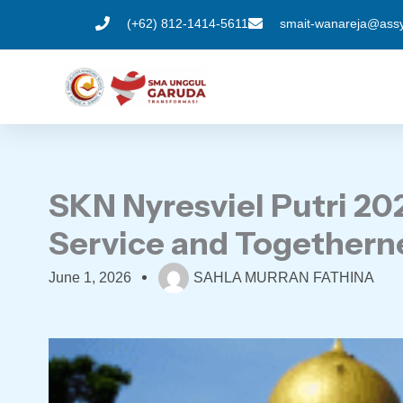
Skip
(+62) 812-1414-5611
smait-wanareja@assyi
to
content
SKN Nyresviel Putri 20
Service and Togethern
June 1, 2026
SAHLA MURRAN FATHINA