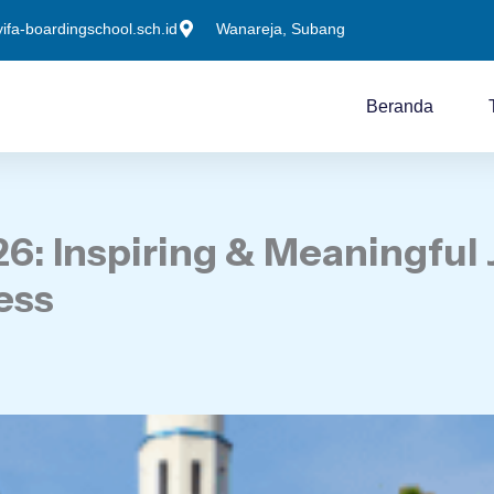
fa-boardingschool.sch.id
Wanareja, Subang
Beranda
26: Inspiring & Meaningful 
ess