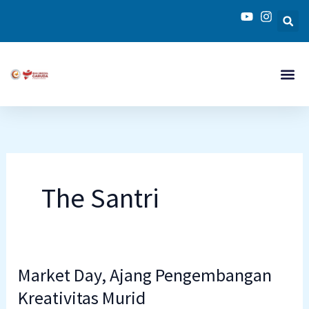
Skip
to
content
The Santri
Market Day, Ajang Pengembangan
Market
Day,
Kreativitas Murid