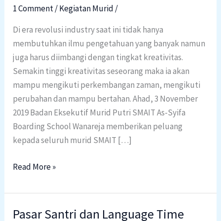
Ajang
1 Comment
/
Kegiatan Murid
/
Pengembangan
Kreativitas
Di era revolusi industry saat ini tidak hanya
Murid
membutuhkan ilmu pengetahuan yang banyak namun
juga harus diimbangi dengan tingkat kreativitas.
Semakin tinggi kreativitas seseorang maka ia akan
mampu mengikuti perkembangan zaman, mengikuti
perubahan dan mampu bertahan. Ahad, 3 November
2019 Badan Eksekutif Murid Putri SMAIT As-Syifa
Boarding School Wanareja memberikan peluang
kepada seluruh murid SMAIT […]
Read More »
Pasar Santri dan Language Time
Pasar