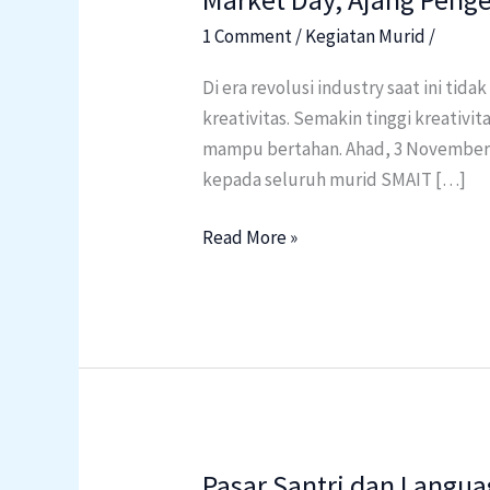
Day,
1 Comment
/
Kegiatan Murid
/
Ajang
Di era revolusi industry saat ini 
Pengembangan
kreativitas. Semakin tinggi kreati
Kreativitas
mampu bertahan. Ahad, 3 November 
Murid
kepada seluruh murid SMAIT […]
Read More »
Pasar Santri dan Langu
Pasar