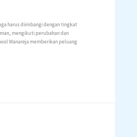
uga harus diimbangi dengan tingkat
zaman, mengikuti perubahan dan
chool Wanareja memberikan peluang