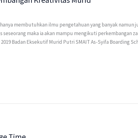
tidak hanya membutuhkan ilmu pengetahuan yang banyak namun j
vitas seseorang maka ia akan mampu mengikuti perkembangan 
2019 Badan Eksekutif Murid Putri SMAIT As-Syifa Boarding S
age Time