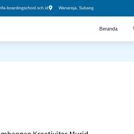
fa-boardingschool.sch.id
Wanareja, Subang
Beranda
embangan Kreativitas Murid