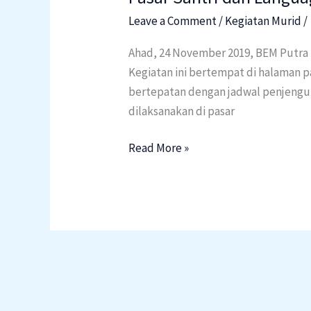
Santri
Leave a Comment
/
Kegiatan Murid
/
dan
Ahad, 24 November 2019, BEM Putra 
Language
Kegiatan ini bertempat di halaman pa
Time
bertepatan dengan jadwal penjenguk
dilaksanakan di pasar
Read More »