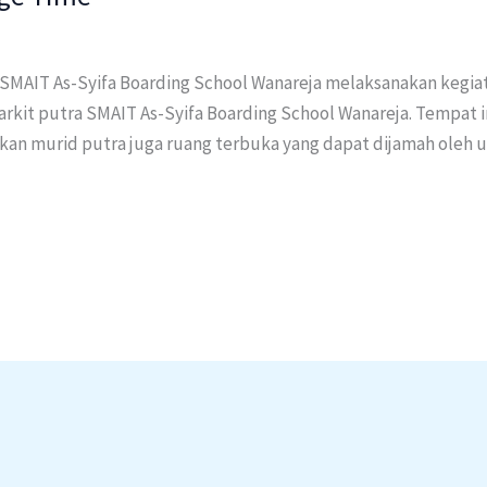
SMAIT As-Syifa Boarding School Wanareja melaksanakan kegiata
rkit putra SMAIT As-Syifa Boarding School Wanareja. Tempat ini
an murid putra juga ruang terbuka yang dapat dijamah oleh u